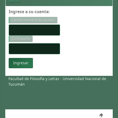
Inicio
Inicio
Ingrese a su cuenta:
Carné o nombre de usuario:
Contraseña:
Facultad de Filosofía y Letras - Universidad Nacional de
Tucumán