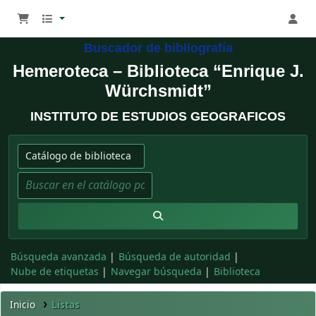
Buscador de bibliografía
Hemeroteca – Biblioteca “Enrique J.
Würchsmidt”
INSTITUTO DE ESTUDIOS GEOGRAFICOS
Buscar en el catálogo por:
Buscar en el catálogo por palabra clave
Búsqueda avanzada
Búsqueda de autoridad
Nube de etiquetas
Navegar búsqueda
Biblioteca
Inicio
Listas